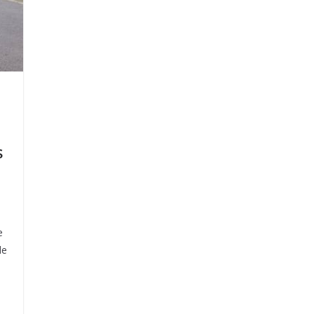
s
e
de