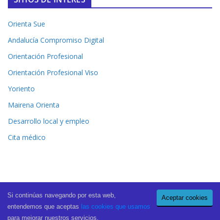
Orienta Sue
Andalucía Compromiso Digital
Orientación Profesional
Orientación Profesional Viso
Yoriento
Mairena Orienta
Desarrollo local y empleo
Cita médico
Si continúas navegando por esta web,
Aceptar cookies
Copyright © 2026
El Periódico de Mairena
. All rights reserved.
entendemos que aceptas
las cookies que usamos
Theme:
ColorMag Pro
by ThemeGrill. Powered by
WordPress
.
para mejorar nuestros servicios.