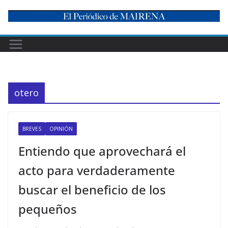
Skip
to
content
otero
BREVES
OPINIÓN
Entiendo que aprovechará el
acto para verdaderamente
buscar el beneficio de los
pequeños