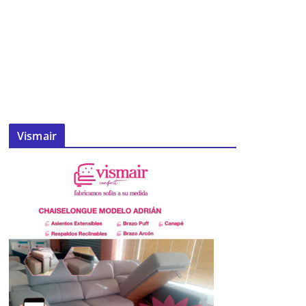
Vismair