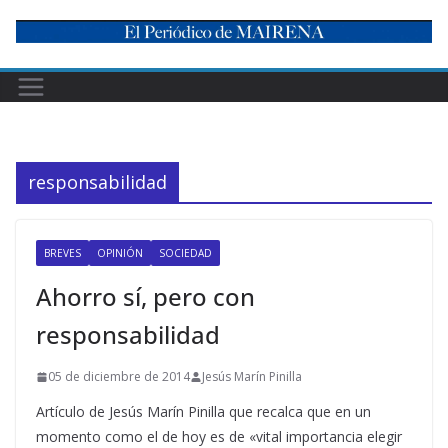
Skip
to
content
responsabilidad
BREVES
OPINIÓN
SOCIEDAD
Ahorro sí, pero con
responsabilidad
05 de diciembre de 2014
Jesús Marín Pinilla
Artículo de Jesús Marín Pinilla que recalca que en un
momento como el de hoy es de «vital importancia elegir