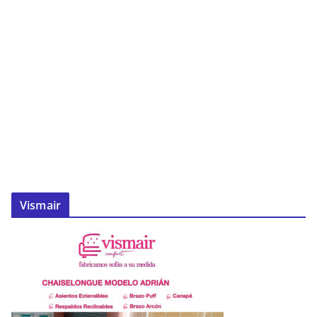
Vismair