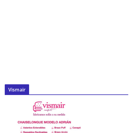
Vismair