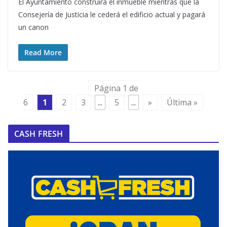
El Ayuntamiento construirá el inmueble mientras que la
Consejería de Justicia le cederá el edificio actual y pagará
un canon
Read More
Página 1 de
6
1
2
3
...
5
...
»
Última »
CASH FRESH