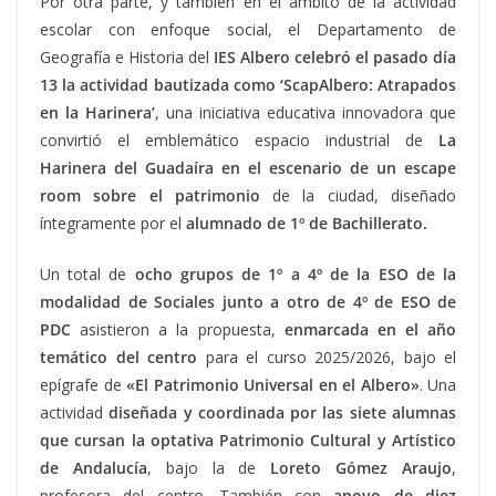
Por otra parte, y también en el ámbito de la actividad
escolar con enfoque social, el Departamento de
Geografía e Historia del
IES Albero celebró el pasado día
13 la actividad bautizada como ‘ScapAlbero: Atrapados
en la Harinera’
, una iniciativa educativa innovadora que
convirtió el emblemático espacio industrial de
La
Harinera del Guadaíra en el escenario de un escape
room sobre el patrimonio
de la ciudad, diseñado
íntegramente por el
alumnado de 1º de Bachillerato.
Un total de
ocho grupos de 1º a 4º de la ESO de la
modalidad de Sociales junto a otro de 4º de ESO de
PDC
asistieron a la propuesta,
enmarcada en el año
temático del centro
para el curso 2025/2026, bajo el
epígrafe de
«El Patrimonio Universal en el Albero»
. Una
actividad
diseñada y coordinada por las siete alumnas
que cursan la optativa Patrimonio Cultural y Artístico
de Andalucía
, bajo la de
Loreto Gómez Araujo
,
profesora del centro. También con
apoyo de diez