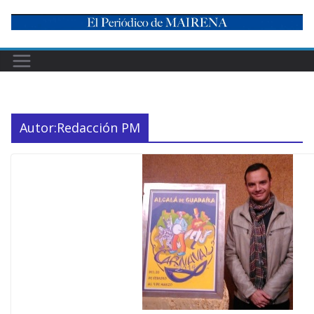
Skip
to
content
Autor:
Redacción PM