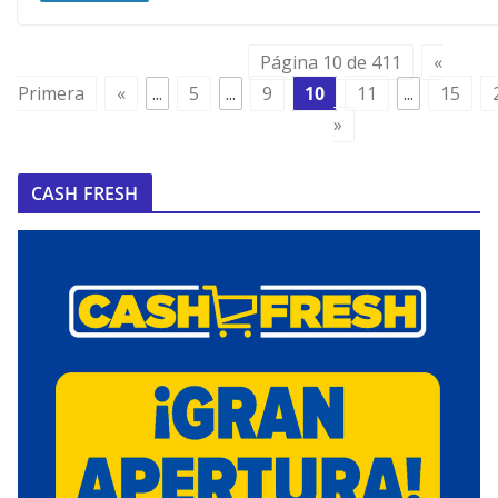
Página 10 de 411
«
Primera
«
...
5
...
9
10
11
...
15
»
CASH FRESH