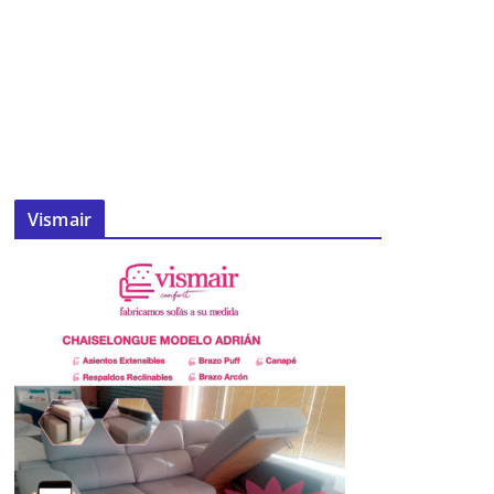
Vismair