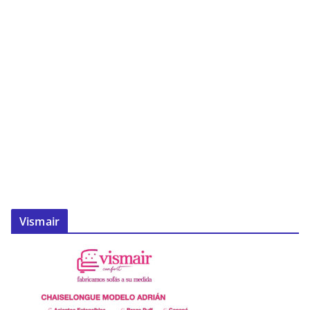
Vismair