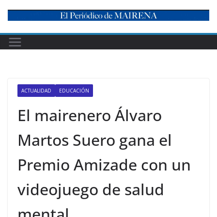
Skip
to
content
ACTUALIDAD
EDUCACIÓN
El mairenero Álvaro
Martos Suero gana el
Premio Amizade con un
videojuego de salud
mental