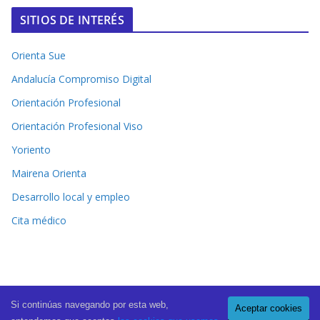
SITIOS DE INTERÉS
Orienta Sue
Andalucía Compromiso Digital
Orientación Profesional
Orientación Profesional Viso
Yoriento
Mairena Orienta
Desarrollo local y empleo
Cita médico
Si continúas navegando por esta web,
Aceptar cookies
Copyright © 2026
El Periódico de Mairena
. All rights reserved.