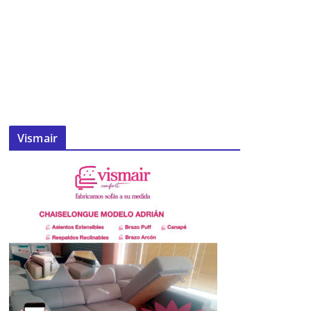
Vismair