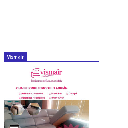
Vismair