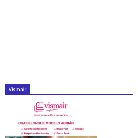
Vismair