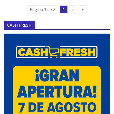
Página 1 de 2
1
2
»
CASH FRESH