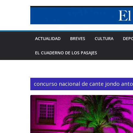
Skip
to
content
ACTUALIDAD
BREVES
CULTURA
DEP
EL CUADERNO DE LOS PASAJES
concurso nacional de cante jondo ant