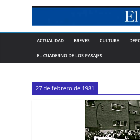
Skip
to
content
ACTUALIDAD
BREVES
CULTURA
DEP
EL CUADERNO DE LOS PASAJES
27 de febrero de 1981