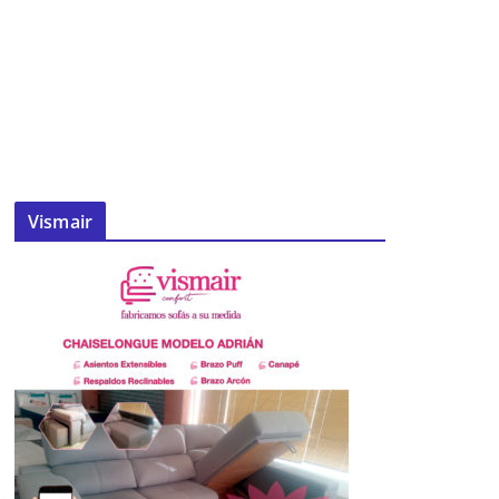
Vismair