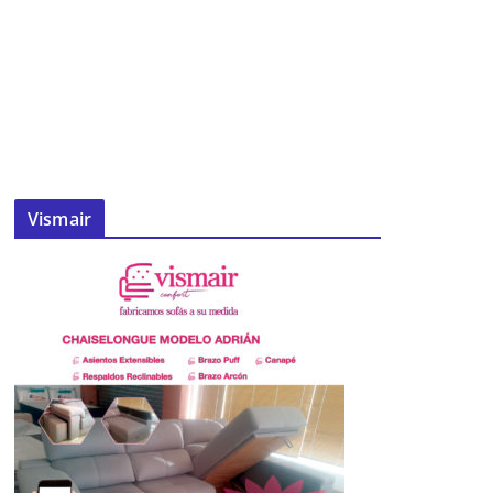
Vismair