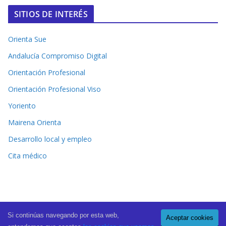
SITIOS DE INTERÉS
Orienta Sue
Andalucía Compromiso Digital
Orientación Profesional
Orientación Profesional Viso
Yoriento
Mairena Orienta
Desarrollo local y empleo
Cita médico
Si continúas navegando por esta web,
Aceptar cookies
Copyright © 2026
El Periódico de Mairena
. All rights reserved.