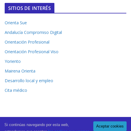
SITIOS DE INTERÉS
Orienta Sue
Andalucía Compromiso Digital
Orientación Profesional
Orientación Profesional Viso
Yoriento
Mairena Orienta
Desarrollo local y empleo
Cita médico
Si continúas navegando por esta web,
Aceptar cookies
Copyright © 2026
El Periódico de Mairena
. All rights reserved.