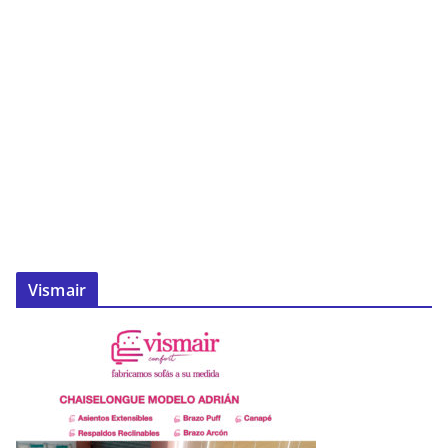
Vismair