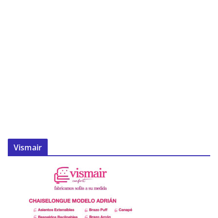
Vismair