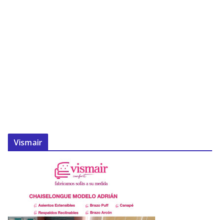
Vismair