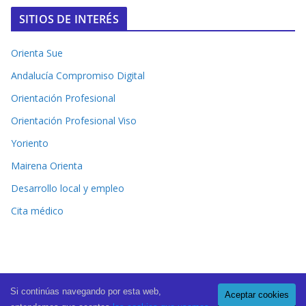
SITIOS DE INTERÉS
Orienta Sue
Andalucía Compromiso Digital
Orientación Profesional
Orientación Profesional Viso
Yoriento
Mairena Orienta
Desarrollo local y empleo
Cita médico
Si continúas navegando por esta web,
Aceptar cookies
Copyright © 2026
El Periódico de Mairena
. All rights reserved.