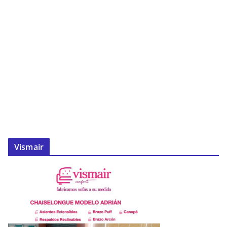
Vismair