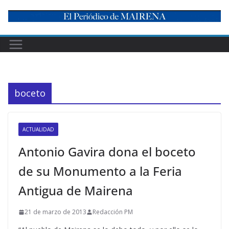
Skip
to
content
boceto
ACTUALIDAD
Antonio Gavira dona el boceto
de su Monumento a la Feria
Antigua de Mairena
21 de marzo de 2013
Redacción PM