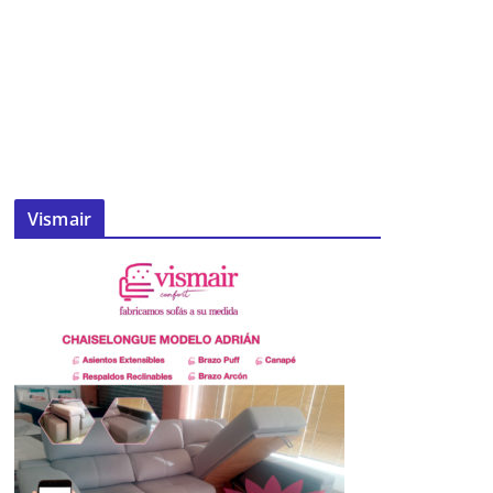
Vismair