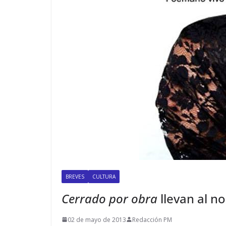
BREVES
CULTURA
Cerrado por obra
llevan al n
02 de mayo de 2013
Redacción PM