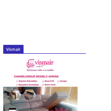
Vismair