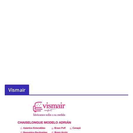
Vismair