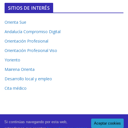
SITIOS DE INTERÉS
Orienta Sue
Andalucía Compromiso Digital
Orientación Profesional
Orientación Profesional Viso
Yoriento
Mairena Orienta
Desarrollo local y empleo
Cita médico
Si continúas navegando por esta web,
Aceptar cookies
Copyright © 2026
El Periódico de Mairena
. All rights reserved.