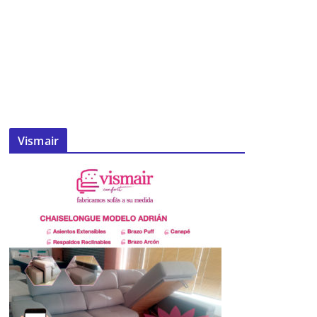
Vismair