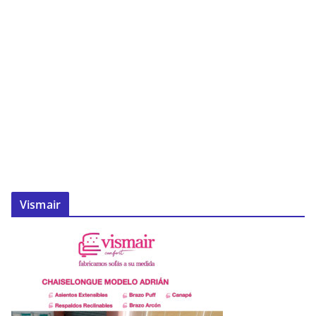
Vismair