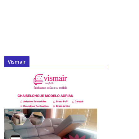
Vismair