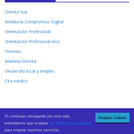
Orienta Sue
Andalucía Compromiso Digital
Orientación Profesional
Orientación Profesional Viso
Yoriento
Mairena Orienta
Desarrollo local y empleo
Cita médico
Si continúas navegando por esta web,
Aceptar cookies
Copyright © 2026
El Periódico de Mairena
. All rights reserved.
entendemos que aceptas
las cookies que usamos
Theme:
ColorMag Pro
by ThemeGrill. Powered by
WordPress
.
para mejorar nuestros servicios.