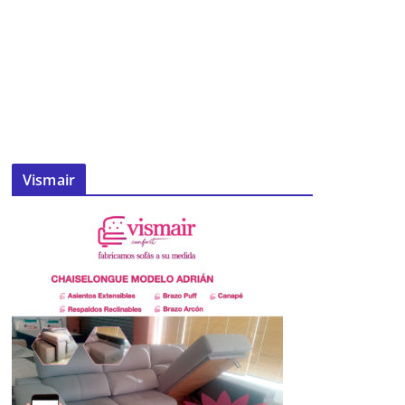
Vismair