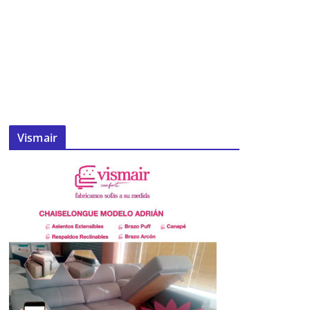
Vismair