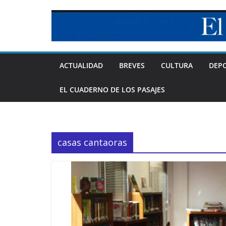
Skip
to
content
ACTUALIDAD
BREVES
CULTURA
DEP
EL CUADERNO DE LOS PASAJES
casas cantaoras