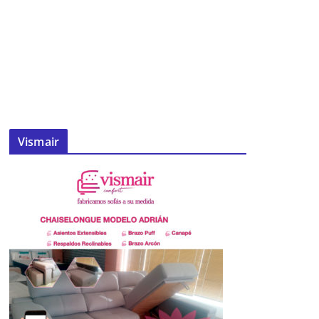
Vismair