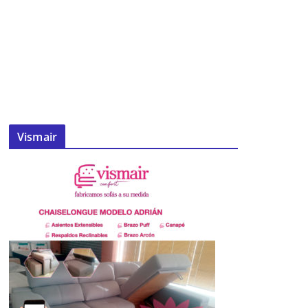
Vismair