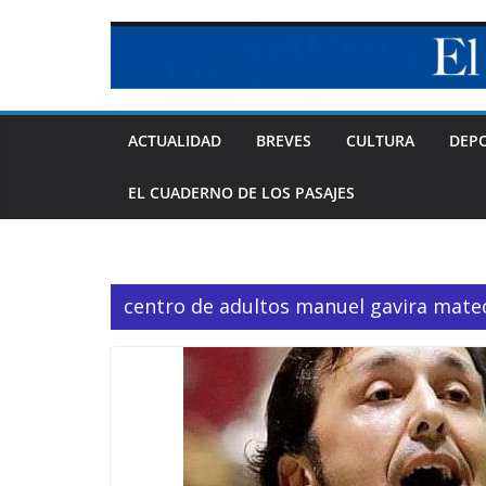
Skip
to
content
ACTUALIDAD
BREVES
CULTURA
DEP
EL CUADERNO DE LOS PASAJES
centro de adultos manuel gavira mate