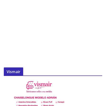
Vismair