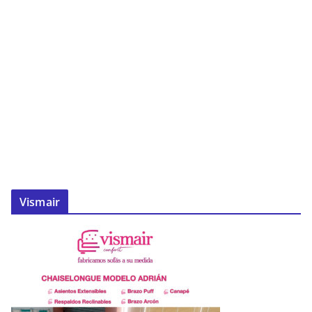
Vismair