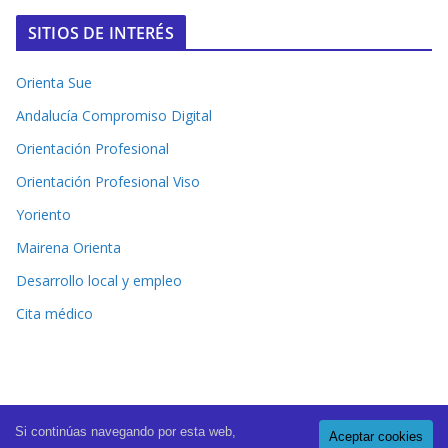
SITIOS DE INTERÉS
Orienta Sue
Andalucía Compromiso Digital
Orientación Profesional
Orientación Profesional Viso
Yoriento
Mairena Orienta
Desarrollo local y empleo
Cita médico
Si continúas navegando por esta web,
Aceptar cookies
Copyright © 2026
El Periódico de Mairena
. All rights reserved.