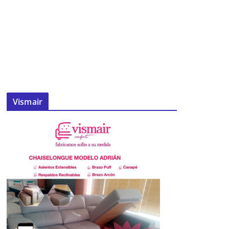
Vismair