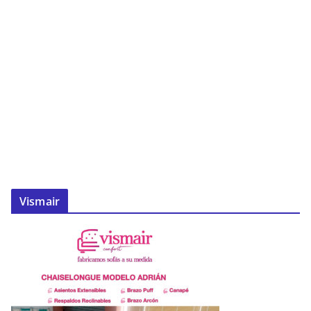
Vismair