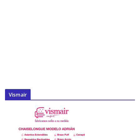
Vismair