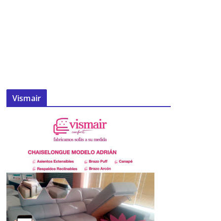
Vismair