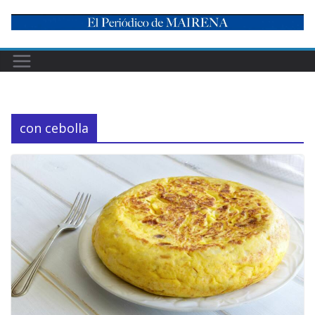
Skip
to
content
con cebolla