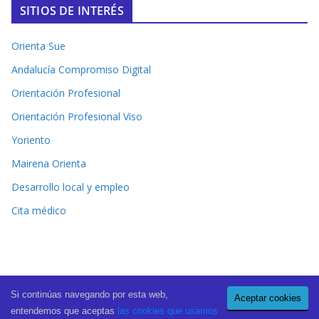
SITIOS DE INTERÉS
Orienta Sue
Andalucía Compromiso Digital
Orientación Profesional
Orientación Profesional Viso
Yoriento
Mairena Orienta
Desarrollo local y empleo
Cita médico
Si continúas navegando por esta web,
Aceptar cookies
Copyright © 2026
El Periódico de Mairena
. All rights reserved.
entendemos que aceptas
las cookies que usamos