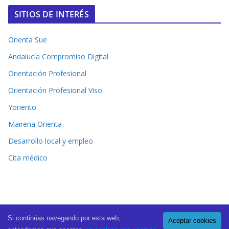
SITIOS DE INTERÉS
Orienta Sue
Andalucía Compromiso Digital
Orientación Profesional
Orientación Profesional Viso
Yoriento
Mairena Orienta
Desarrollo local y empleo
Cita médico
Si continúas navegando por esta web,
Aceptar cookies
Copyright © 2026
El Periódico de Mairena
. All rights reserved.