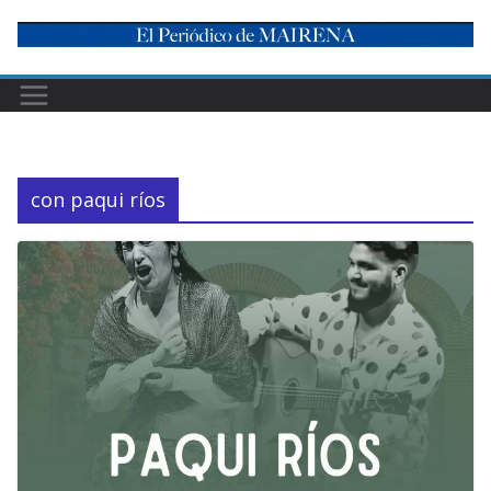
Skip
to
content
con paqui ríos